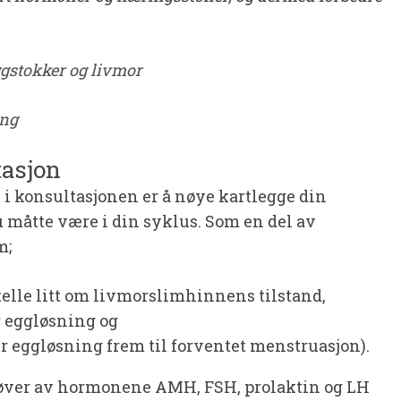
gstokker og livmor
ing
tasjon
e i konsultasjonen er å nøye kartlegge din
 måtte være i din syklus. Som en del av
m;
telle litt om livmorslimhinnens tilstand,
r eggløsning og
ter eggløsning frem til forventet menstruasjon).
prøver av hormonene AMH, FSH, prolaktin og LH