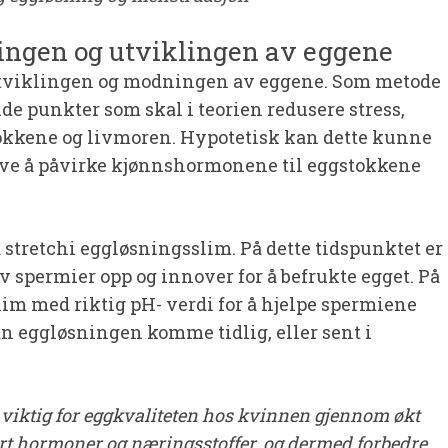
ingen og utviklingen av eggene
utviklingen og modningen av eggene. Som metode
e punkter som skal i teorien redusere stress,
okkene og livmoren. Hypotetisk kan dette kunne
ve å påvirke kjønnshormonene til eggstokkene
 stretchi eggløsningsslim. På dette tidspunktet er
av spermier opp og innover for å befrukte egget. På
im med riktig pH- verdi for å hjelpe spermiene
n eggløsningen komme tidlig, eller sent i
e viktig for eggkvaliteten hos kvinnen gjennom økt
ørt hormoner og næringsstoffer, og dermed forbedre