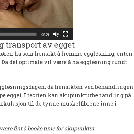
00:09
 transport av egget
øren ha som hensikt å fremme eggløsning, enten
n. Da det optimale vil være å ha eggløsning rundt
 eggløsningsdagen, da hensikten ved behandlingen
ppe egget. I teorien kan akupunkturbehandling på
irkulasjon til de tynne muskelfibrene inne i
være fint å booke time for akupunktur.