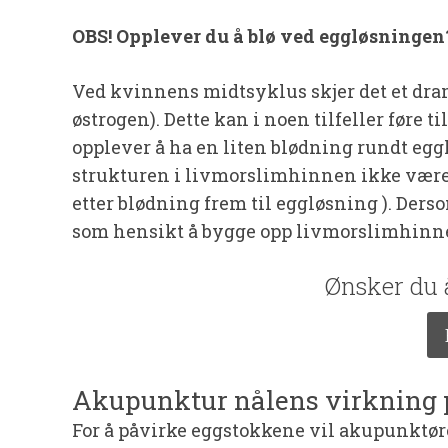
OBS! Opplever du å blø ved eggløsningen?
Ved kvinnens midtsyklus skjer det et dram
østrogen). Dette kan i noen tilfeller føre
opplever å ha en liten blødning rundt eg
strukturen i livmorslimhinnen ikke være go
etter blødning frem til eggløsning ). Der
som hensikt å bygge opp livmorslimhinn
Ønsker du å
Akupunktur nålens virkning 
For å påvirke eggstokkene vil akupunktør