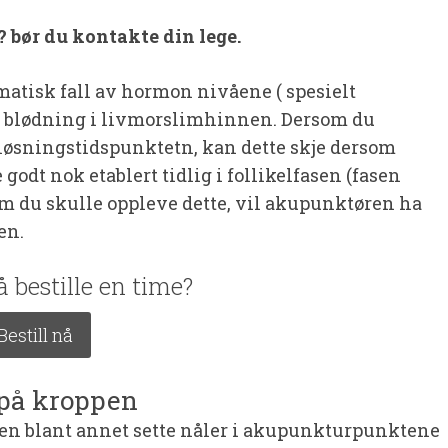
 bør du kontakte din lege.
atisk fall av hormon nivåene ( spesielt
 til blødning i livmorslimhinnen. Dersom du
gløsningstidspunktetn, kan dette skje dersom
dt nok etablert tidlig i follikelfasen (fasen
som du skulle oppleve dette, vil akupunktøren ha
en.
 bestille en time?
Bestill nå
på kroppen
en blant annet sette nåler i akupunkturpunktene