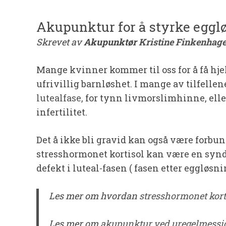
Akupunktur for å styrke eggl
Skrevet av
Akupunktør
Kristine Finkenhage
Mange kvinner kommer til oss for å få hjelp
ufrivillig barnløshet. I mange av tilfell
lutealfase,
for tynn livmorslimhinne, elle
infertilitet.
Det å ikke bli gravid kan også være forbu
stresshormonet kortisol kan være en synd
defekt i luteal-fasen ( fasen etter eggløsnin
Les mer om hvordan
stresshormonet korti
Les mer om
akupunktur ved uregelmessig