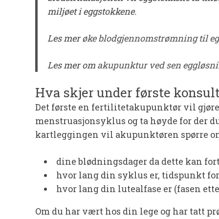
miljøet i eggstokkene.
Les mer
øke blodgjennomstrømning til eg
Les mer om
akupunktur ved sen eggløsn
Hva skjer under første konsul
Det første en fertilitetakupunktør vil gjør
menstruasjonsyklus og ta høyde for der du
kartleggingen vil akupunktøren spørre o
dine blødningsdager da dette kan for
hvor lang din syklus er, tidspunkt fo
hvor lang din lutealfase er (fasen et
Om du har vært hos din lege og har tatt 