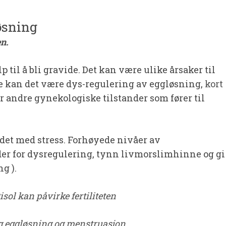
øsning
n.
 til å bli gravide. Det kan være ulike årsaker til
ene kan det være dys-regulering av eggløsning,
kort
r andre gynekologiske tilstander som fører til
ndet med stress. Forhøyede nivåer av
er for dysregulering, tynn livmorslimhinne og gi
g ).
sol kan påvirke fertiliteten
 eggløsning og menstruasjon