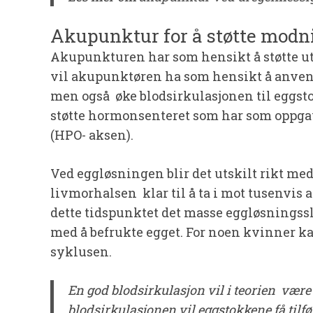
Akupunktur for å støtte modn
Akupunkturen har som hensikt å støtte 
vil akupunktøren ha som hensikt å anvend
men også øke blodsirkulasjonen til eggst
støtte hormonsenteret som har som oppga
(HPO- aksen).
Ved eggløsningen blir det utskilt rikt med
livmorhalsen klar til å ta i mot tusenvis 
dette tidspunktet det masse eggløsningssl
med å befrukte egget. For noen kvinner ka
syklusen.
En god blodsirkulasjon vil i teorien vær
blodsirkulasjonen vil eggstokkene få tilf