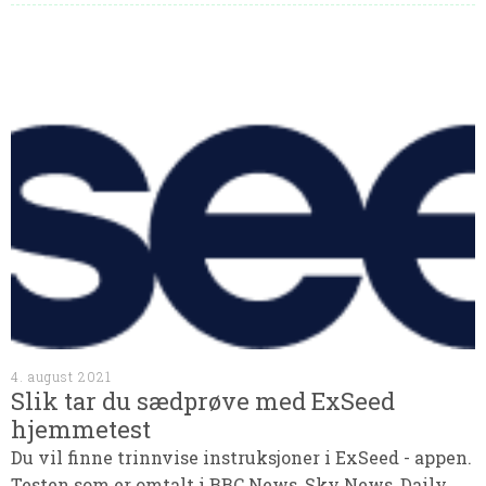
4. august 2021
Slik tar du sædprøve med ExSeed
hjemmetest
Du vil finne trinnvise instruksjoner i ExSeed - appen.
Testen som er omtalt i BBC News, Sky News, Daily