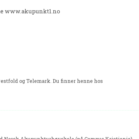
de
www.akupunkt1.no
estfold og Telemark. Du finner henne hos
d Norsk Akupunkturhøyskole (nå Campus Kristiania)