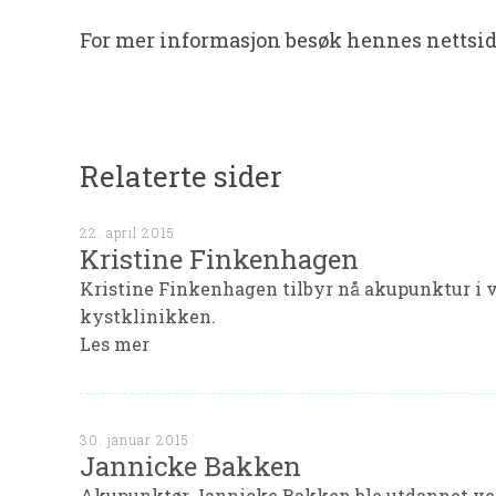
For mer informasjon besøk hennes nettsi
Relaterte sider
22. april 2015
Kristine Finkenhagen
Kristine Finkenhagen tilbyr nå akupunktur i v
kystklinikken.
Les mer
30. januar 2015
Jannicke Bakken
Akupunktør Jannicke Bakken ble utdannet ve