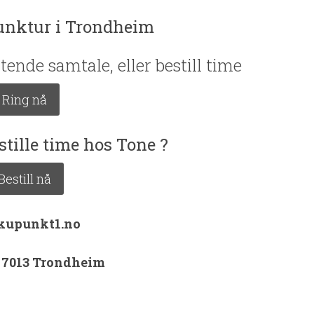
punktur i Trondheim
tende samtale, eller bestill time
Ring nå
stille time hos Tone ?
Bestill nå
kupunkt1.no
, 7013 Trondheim