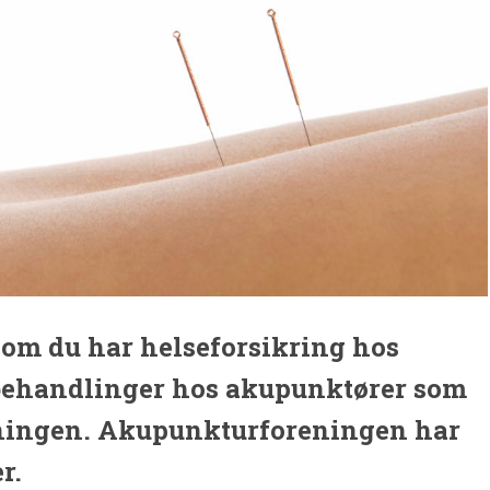
som du har helseforsikring hos
 behandlinger hos akupunktører som
ningen. Akupunkturforeningen har
r.