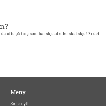
om?
du ofte på ting som har skjedd eller skal skje? Er det
Meny
Siste nytt