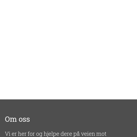
Om oss
Vi er her for og hjelpe dere på veien mot