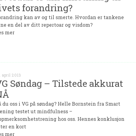
ivets forandring?
orandring kan av og til smerte. Hvordan er tankene
ine en del av ditt repertoar og visdom?
es mer
. april 2013
G Søndag – Tilstede akkurat
NÅ
å du oss i VG på søndag? Helle Bornstein fra Smart
rening testet ut mindfulness –
ppmerksomhetstrening hos oss. Hennes konklusjon
tter en kort
es mer