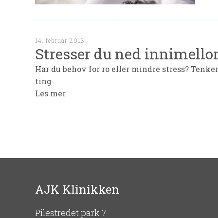
14. februar 2013
Stresser du ned innimell
Har du behov for ro eller mindre stress? Tenker 
ting
Les mer
AJK Klinikken
Pilestredet park 7