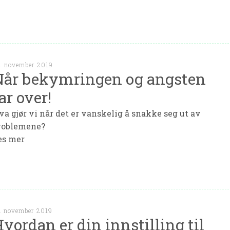
. november 2019
Når bekymringen og angsten
ar over!
va gjør vi når det er vanskelig å snakke seg ut av
roblemene?
es mer
. november 2019
vordan er din innstilling til