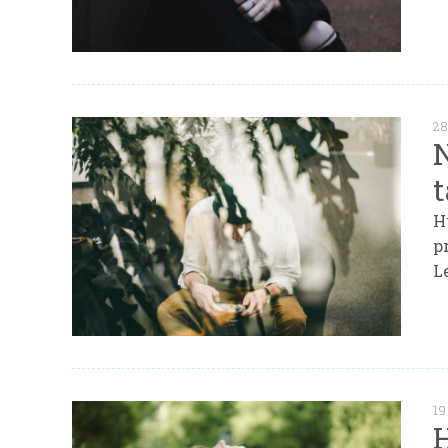
28
t
H
p
L
19
H