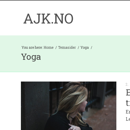
AJK.NO
You are here:
Home
Temasider
Yoga
Yoga
2.
E
t
E
L