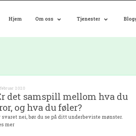
Hjem
Om oss
Tjenester
Blog
 februar 2020
r det samspill mellom hva du
ror, og hva du føler?
r svaret nei, bør du se på ditt underbeviste mønster.
es mer