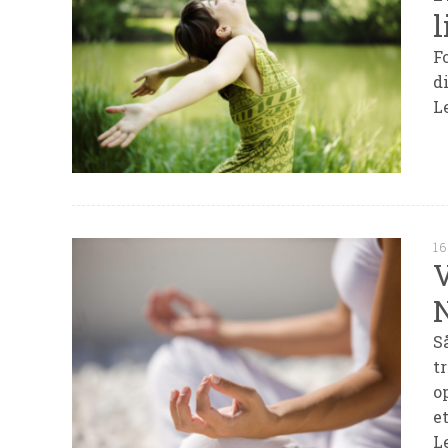
l
F
d
L
16
V
S
t
o
e
L