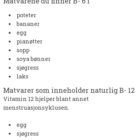
Matvarene du finner B- 6 i
poteter
bananer
egg
pianøtter
sopp
soya bønner
sjøgress
laks
Matvarer som inneholder naturlig B- 12
Vitamin 12 hjelper blant annet
menstruasjonsyklusen.
egg
sjøgress