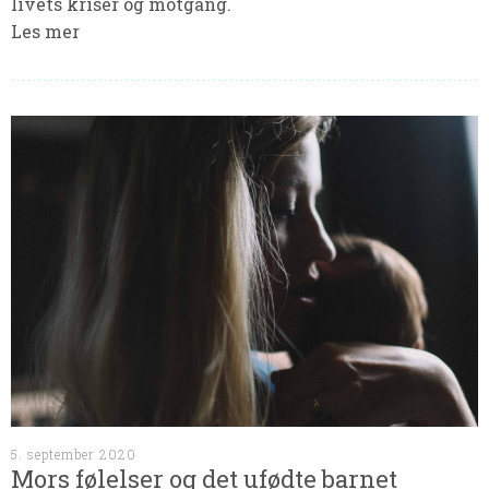
livets kriser og motgang.
Les mer
5. september 2020
Mors følelser og det ufødte barnet