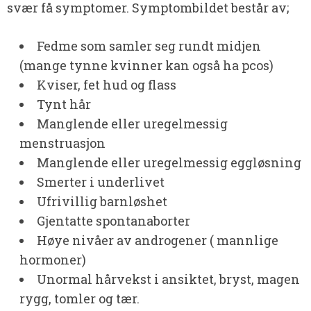
svær få symptomer. Symptombildet består av;
Fedme som samler seg rundt midjen
(mange tynne kvinner kan også ha pcos)
Kviser, fet hud og flass
Tynt hår
Manglende eller uregelmessig
menstruasjon
Manglende eller uregelmessig eggløsning
Smerter i underlivet
Ufrivillig barnløshet
Gjentatte spontanaborter
Høye nivåer av androgener ( mannlige
hormoner)
Unormal hårvekst i ansiktet, bryst, magen
rygg, tomler og tær.