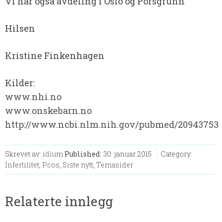
Vi har også avdeling i Oslo og Porsgrunn
Hilsen
Kristine Finkenhagen
Kilder:
www.nhi.no
www.onskebarn.no
http://www.ncbi.nlm.nih.gov/pubmed/20943753
Skrevet av:
idium
Published:
30. januar 2015
Category:
Infertilitet
,
Pcos
,
Siste nytt
,
Temasider
Relaterte innlegg