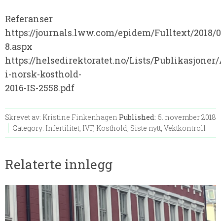
Referanser
https://journals.lww.com/epidem/Fulltext/2018
8.aspx
https://helsedirektoratet.no/Lists/Publikasjone
i-norsk-kosthold-
2016-IS-2558.pdf
Skrevet av:
Kristine Finkenhagen
Published:
5. november 2018
Category:
Infertilitet
,
IVF
,
Kosthold
,
Siste nytt
,
Vektkontroll
Relaterte innlegg